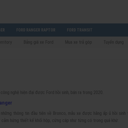
GER
FORD RANGER RAPTOR
FORD TRANSIT
rritory
Bảng giá xe Ford
Mua xe trả góp
Tuyển dụng
 công nghệ hiện đại được Ford hồi sinh, bán ra trong 2020.
Ranger
ộ những thông tin đầu tiên về Bronco, mẫu xe được hãng ấp ủ hồi sinh 
 cảm hứng thiết kế khối hộp, cứng cáp như từng có trong quá khứ.