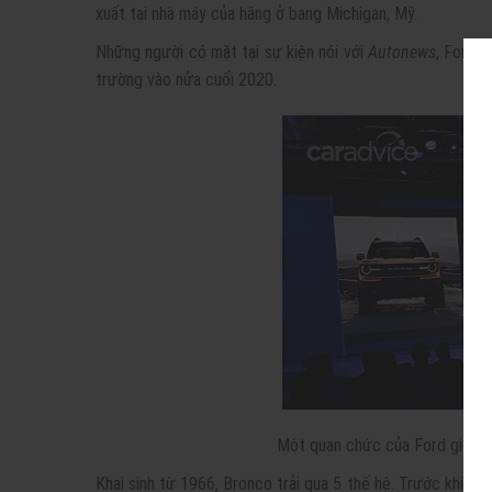
xuất tại nhà máy của hãng ở bang Michigan, Mỹ.
Những người có mặt tại sự kiện nói với
Autonews
, Ford c
trường vào nửa cuối 2020.
Một quan chức của Ford giới t
Khai sinh từ 1966, Bronco trải qua 5 thế hệ. Trước khi dòn