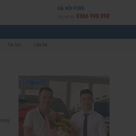
HÀ NỘI FORD
0366 998 098
HOLINE KD:
Tin tức
Liên hệ
trong