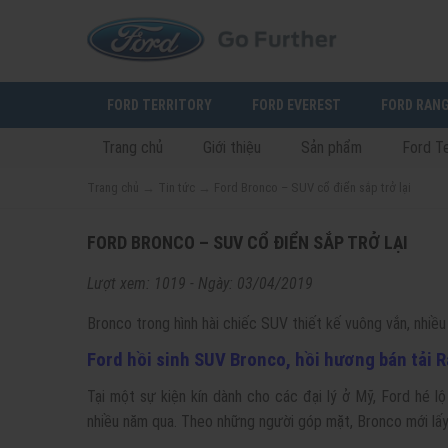
FORD TERRITORY
FORD EVEREST
FORD RAN
Trang chủ
Giới thiệu
Sản phẩm
Ford Te
Trang chủ
→
Tin tức
→
Ford Bronco – SUV cổ điển sắp trở lại
FORD BRONCO – SUV CỔ ĐIỂN SẮP TRỞ LẠI
Lượt xem: 1019 - Ngày: 03/04/2019
Bronco trong hình hài chiếc SUV thiết kế vuông vắn, nhiều
Ford hồi sinh SUV Bronco, hồi hương bán tải 
Tại một sự kiện kín dành cho các đại lý ở Mỹ, Ford hé l
nhiều năm qua. Theo những người góp mặt, Bronco mới lấy