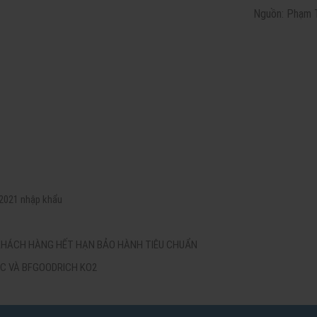
Nguồn: Phạm 
 2021 nhập khẩu
 KHÁCH HÀNG HẾT HẠN BẢO HÀNH TIÊU CHUẨN
C VÀ BFGOODRICH KO2