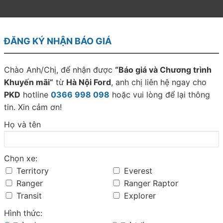
ó kế hoạch sản xuất Bronco hai phiên bản: hai và bốn cửa. Xe có mặt trê
ĐĂNG KÝ NHẬN BÁO GIÁ
Chào Anh/Chị, để nhận được
“Báo giá và Chương trình
Khuyến mãi”
từ
Hà Nội Ford
, anh chị liên hệ ngay cho
PKD
hotline
‭0366 998 098‬
hoặc vui lòng để lại thông
tin. Xin cảm ơn!
Họ và tên
Chọn xe:
Territory
Everest
Ranger
Ranger Raptor
Transit
Explorer
hiệu về mẫu SUV lấy cảm hứng thừ thiết kế Bronco.
Hình thức:
g bán tải fullsize F-150 trở thành mẫu xe chủ lực của Ford giai đoạn hiệ