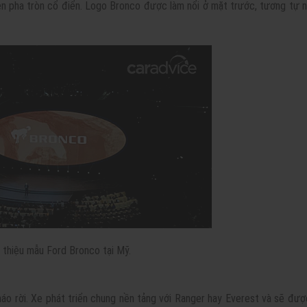
èn pha tròn cổ điển. Logo Bronco được làm nổi ở mặt trước, tương tự 
i thiệu mẫu Ford Bronco tại Mỹ.
áo rời. Xe phát triển chung nền tảng với Ranger hay Everest và sẽ đượ