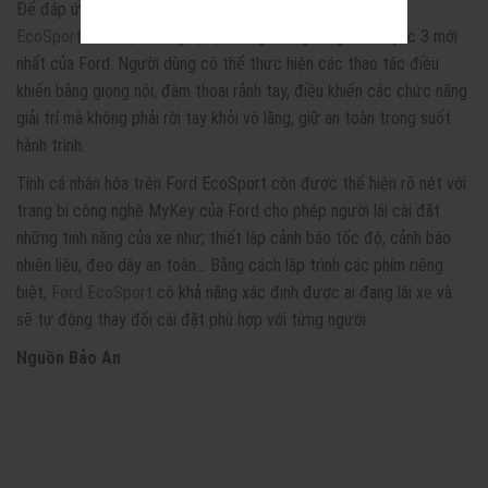
Để đáp ứng nhu cầu ngày càng tăng của khách hàng,
Ford
EcoSport
đã được trang bị hệ thống thông tin giải trí Sync 3 mới
nhất của Ford. Người dùng có thể thực hiện các thao tác điều
khiển bằng giọng nói, đàm thoại rảnh tay, điều khiển các chức năng
giải trí mà không phải rời tay khỏi vô lăng, giữ an toàn trong suốt
hành trình.
Tính cá nhân hóa trên Ford EcoSport còn được thể hiện rõ nét với
trang bị công nghệ MyKey của Ford cho phép người lái cài đặt
những tinh năng của xe như; thiết lập cảnh báo tốc độ, cảnh báo
nhiên liệu, đeo dây an toàn… Bằng cách lập trình các phím riêng
biệt,
Ford EcoSport
có khả năng xác định được ai đang lái xe và
sẽ tự động thay đổi cài đặt phù hợp với từng người.
Nguồn Bảo An