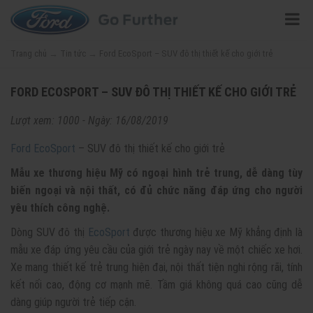
Trang chủ
→
Tin tức
→
Ford EcoSport – SUV đô thị thiết kế cho giới trẻ
FORD ECOSPORT – SUV ĐÔ THỊ THIẾT KẾ CHO GIỚI TRẺ
Lượt xem: 1000 - Ngày: 16/08/2019
Ford EcoSport
– SUV đô thị thiết kế cho giới trẻ
Mẫu xe thương hiệu Mỹ có ngoại hình trẻ trung, dễ dàng tùy
biến ngoại và nội thất, có đủ chức năng đáp ứng cho người
yêu thích công nghệ.
Dòng SUV đô thị
EcoSport
được thương hiệu xe Mỹ khẳng định là
mẫu xe đáp ứng yêu cầu của giới trẻ ngày nay về một chiếc xe hơi.
Xe mang thiết kế trẻ trung hiện đại, nội thất tiện nghi rộng rãi, tính
kết nối cao, động cơ mạnh mẽ. Tầm giá không quá cao cũng dễ
dàng giúp người trẻ tiếp cận.