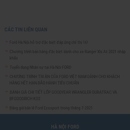
CÁC TIN LIÊN QUAN
Ford Hà Nội hỗ trợ đặc biệt đáp ứng chỉ thị 16!
Chương trình bán hàng đặc biệt dành cho xe Ranger Xls At 2021 nhập
khẩu
Tuyển dụng Nhân sự tại Hà Nội FORD
CHƯƠNG TRÌNH TRI ÂN CỦA FORD VIỆT NAM DÀNH CHO KHÁCH
HÀNG HẾT HẠN BẢO HÀNH TIÊU CHUẨN
ĐÁNH GIÁ CHI TIẾT LỐP GOODYEAR WRANGLER DURATRAC VÀ
BFGOODRICH KO2
Bảng giá bán lẻ Ford Ecosport trong tháng 7-2021
HÀ NỘI FORD