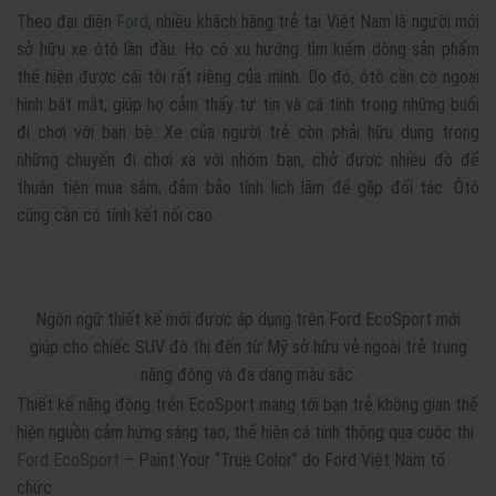
Theo đại diện
Ford
, nhiều khách hàng trẻ tại Việt Nam là người mới
sở hữu xe ôtô lần đầu. Họ có xu hướng tìm kiếm dòng sản phẩm
thể hiện được cái tôi rất riêng của mình. Do đó, ôtô cần có ngoại
hình bắt mắt, giúp họ cảm thấy tự tin và cá tính trong những buổi
đi chơi với bạn bè. Xe của người trẻ còn phải hữu dụng trong
những chuyến đi chơi xa với nhóm bạn, chở được nhiều đồ để
thuận tiện mua sắm, đảm bảo tính lịch lãm để gặp đối tác. Ôtô
cũng cần có tính kết nối cao.
Ngôn ngữ thiết kế mới được áp dụng trên Ford EcoSport mới
giúp cho chiếc SUV đô thị đến từ Mỹ sở hữu vẻ ngoài trẻ trung
năng động và đa dạng màu sắc.
Thiết kế năng động trên EcoSport mang tới bạn trẻ không gian thể
hiện nguồn cảm hứng sáng tạo, thể hiện cá tính thông qua cuộc thi
Ford EcoSport
– Paint Your “True Color” do Ford Việt Nam tổ
chức.