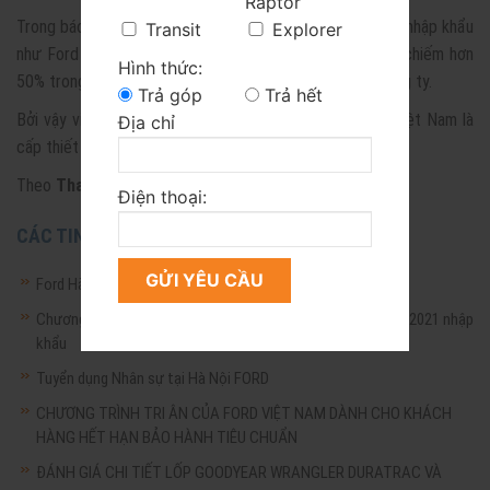
Raptor
Trong báo cáo bán hàng 11 tháng của Ford, các dòng xe nhập khẩu
Transit
Explorer
như Ford Ranger (13.528 chiếc), Explorer (2.078 chiếc) chiếm hơn
Hình thức:
50% trong tổng doanh số bán 26.047 chiếc của toàn công ty.
Trả góp
Trả hết
Bởi vậy việc được cấp phép nhập khẩu ô tô với Ford Việt Nam là
Địa chỉ
cấp thiết để hoạt động kinh doanh không gặp khó khăn.
Theo
Thanh Hương
(Baodautu.vn)
Điện thoại:
CÁC TIN LIÊN QUAN
Ford Hà Nội hỗ trợ đặc biệt đáp ứng chỉ thị 16!
Chương trình bán hàng đặc biệt dành cho xe Ranger Xls At 2021 nhập
khẩu
Tuyển dụng Nhân sự tại Hà Nội FORD
CHƯƠNG TRÌNH TRI ÂN CỦA FORD VIỆT NAM DÀNH CHO KHÁCH
HÀNG HẾT HẠN BẢO HÀNH TIÊU CHUẨN
ĐÁNH GIÁ CHI TIẾT LỐP GOODYEAR WRANGLER DURATRAC VÀ