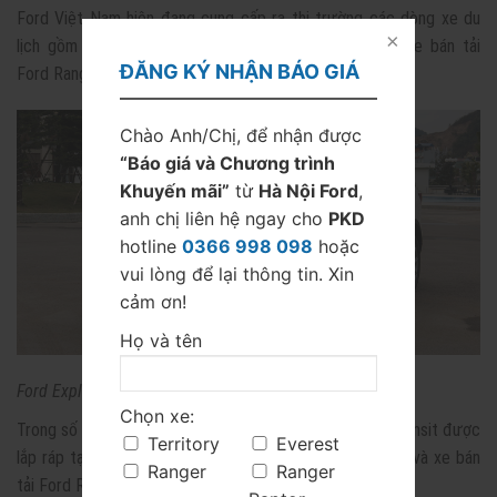
Ford Việt Nam hiện đang cung cấp ra thị trường các dòng xe du
lịch gồm Fiesta, Focus, EcoSport, Everest, Explorer, xe bán tải
ĐĂNG KÝ NHẬN BÁO GIÁ
Ford Ranger và xe mini bus Ford Transit.
Chào Anh/Chị, để nhận được
“Báo giá và Chương trình
Khuyến mãi”
từ
Hà Nội Ford
,
anh chị liên hệ ngay cho
PKD
hotline
‭0366 998 098‬
hoặc
vui lòng để lại thông tin. Xin
cảm ơn!
Họ và tên
Ford Explorer.
Chọn xe:
Trong số này các mẫu xe Fiesta, Focus, EcoSport và Transit được
Territory
Everest
lắp ráp tại Việt Nam, còn lại các mẫu Everest, Explorer và xe bán
Ranger
Ranger
tải Ford Ranger được nhập khẩu vào Việt Nam.